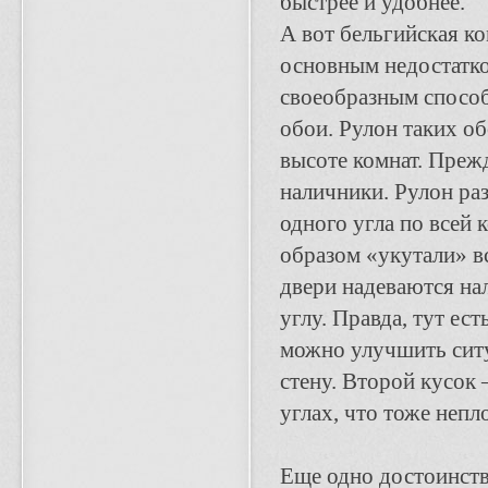
быстрее и удобнее.
А вот бельгийская ко
основным недостатко
своеобразным способ
обои. Рулон таких о
высоте комнат. Прежд
наличники. Рулон ра
одного угла по всей 
образом «укутали» в
двери надеваются на
углу. Правда, тут ес
можно улучшить ситу
стену. Второй кусок 
углах, что тоже непл
Еще одно достоинство