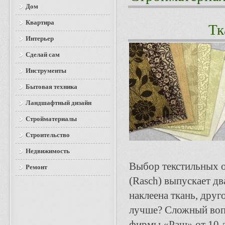
Дом
Квартира
Тк
Интерьер
Сделай сам
Инструменты
Бытовая техника
Ландшафтный дизайн
Стройматериалы
Строительство
Недвижимость
Выбор текстильных 
Ремонт
(Rasch) выпускает д
наклеена ткань, дру
лучше? Сложный вопр
фирмы «Раш» от 10 до