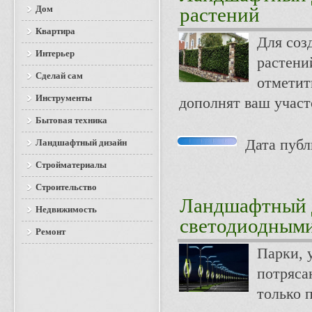
Дом
растений
Квартира
Для соз
Интерьер
растени
Сделай сам
отметит
Инструменты
дополнят ваш участ
Бытовая техника
Дата публи
Ландшафтный дизайн
Стройматериалы
Строительство
Ландшафтный 
Недвижимость
светодиодными
Ремонт
Парки, 
потряса
только 