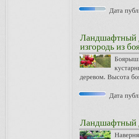
Дата публи
Ландшафтный 
изгородь из б
Боярышн
кустарн
деревом. Высота бо
Дата публи
Ландшафтный 
Наверня