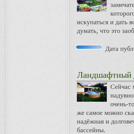
замечат
которог
искупаться и дать 
думать, что это зао
Дата публи
Ландшафтный 
Сейчас 
надувно
очень-т
же самое можно ска
надёжная и долгове
бассейны.