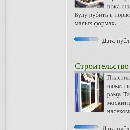
пока сн
Буду рубить в норв
малых формах.
Дата публи
Строительство
Пластик
нажатие
раму. Т
москитн
насеком
Дата публи