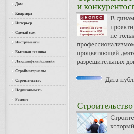
Дом
и конкурентос
Квартира
В динам
Интерьер
проекти
Сделай сам
не толь
Инструменты
профессионализмом
Бытовая техника
процветающей деяте
разрешительных док
Ландшафтный дизайн
Стройматериалы
Дата публи
Строительство
Недвижимость
Ремонт
Строительство
Строите
который