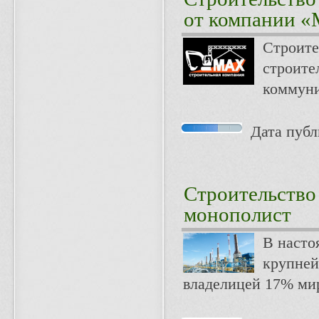
от компании 
Строит
строите
коммуни
Дата публи
Строительство
монополист
В насто
крупней
владелицей 17% мир