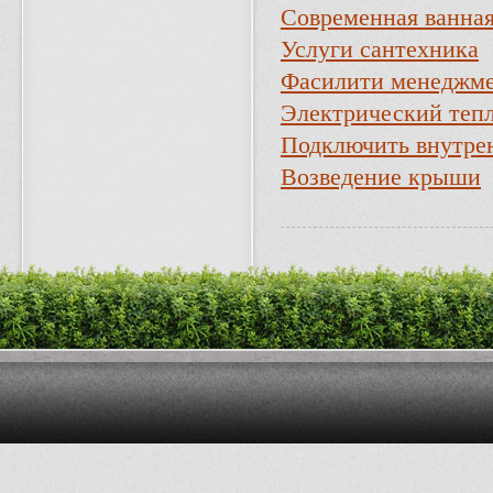
Современная ванная
Услуги сантехника
Фасилити менеджме
Электрический теп
Подключить внутрен
Возведение крыши