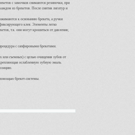
рекетов с замочков снимаются резиночки, при
ждом из брекетов. После снятия лигатур и
ижимаются к основанию брекета, а ручки
 фиксирующего клея. Элементы легко
етов, т.к. они могут крошиться от давления;
процедура с сапфировыми брекетами.
 или съемных) с целью очищения зубов от
укрепляющая ослабленную зубную эмаль.
позицию.
с помощью брекет-системы.