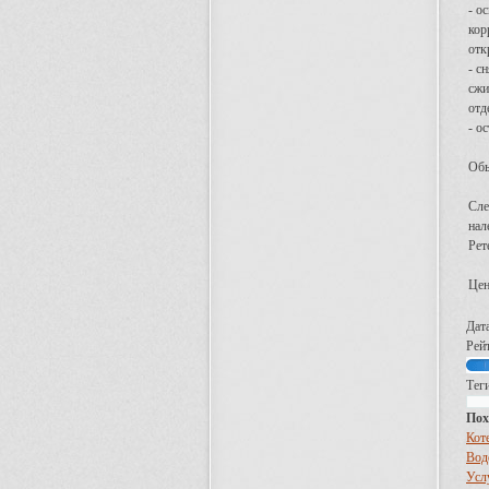
- о
кор
отк
- с
сжи
отд
- о
Обы
Сле
нал
Рет
Цен
Дат
Рей
Теги
Пох
Кот
Вод
Усл