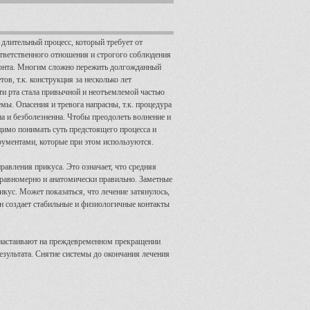
 длительный процесс, который требует от
ответственного отношения и строгого соблюдения
онта. Многим сложно пережить долгожданный
ов, т.к. конструкция за несколько лет
ти рта стала привычной и неотъемлемой частью
мы. Опасения и тревога напрасны, т.к. процедура
а и безболезненна. Чтобы преодолеть волнение и
димо понимать суть предстоящего процесса и
рументами, которые при этом используются.
авления прикуса. Это означает, что средняя
 равномерно и анатомически правильно. Заметные
икус. Может показаться, что лечение затянулось,
он создает стабильные и физиологичные контакты
 настаивают на преждевременном прекращении
результата. Снятие системы до окончания лечения