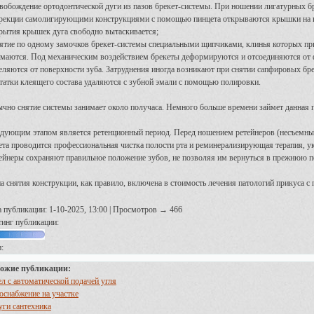
свобождение ортодонтической дуги из пазов брекет-системы. При ношении лигатурных б
рекции самолигирующими конструкциями с помощью пинцета открываются крышки на ка
рытия крышек дуга свободно вытаскивается;
нятие по одному замочков брекет-системы специальными щипчиками, клинья которых пр
маются. Под механическим воздействием брекеты деформируются и отсоединяются от
еляются от поверхности зуба. Затруднения иногда возникают при снятии сапфировых брек
статки клеящего состава удаляются с зубной эмали с помощью полировки.
чно снятие системы занимает около получаса. Немного больше времени займет данная 
дующим этапом является ретенционный период. Перед ношением ретейнеров (несъемных
ета проводится профессиональная чистка полости рта и реминерализирующая терапия, 
ейнеры сохраняют правильное положение зубов, не позволяя им вернуться в прежнюю 
а снятия конструкции, как правило, включена в стоимость лечения патологий прикуса 
а публикации: 1-10-2025, 13:00 | Просмотров → 466
тинг публикации:
:
ожие публикации:
ел с автоматической подачей угля
оснабжение на участке
уги сантехника