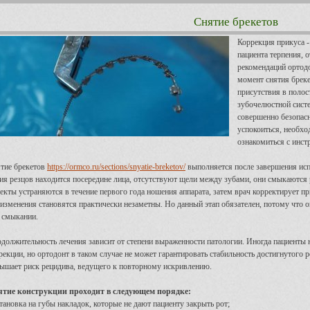
Снятие брекетов
Коррекция прикуса -
пациента терпения, 
рекомендаций ортод
момент снятия брекет
присутствия в полос
зубочелюстной систе
совершенно безопасн
успокоиться, необхо
ознакомиться с инст
тие брекетов
https://ormco.ru/sections/snyatie-breketov/
выполняется после завершения испр
ия резцов находится посередине лица, отсутствуют щели между зубами, они смыкаются
екты устраняются в течение первого года ношения аппарата, затем врач корректирует пр
. изменения становятся практически незаметны. Но данный этап обязателен, потому что 
 смыкании.
должительность лечения зависит от степени выраженности патологии. Иногда пациенты
рекции, но ортодонт в таком случае не может гарантировать стабильность достигнутого 
ышает риск рецидива, ведущего к повторному искривлению.
тие конструкции проходит в следующем порядке:
становка на губы накладок, которые не дают пациенту закрыть рот;