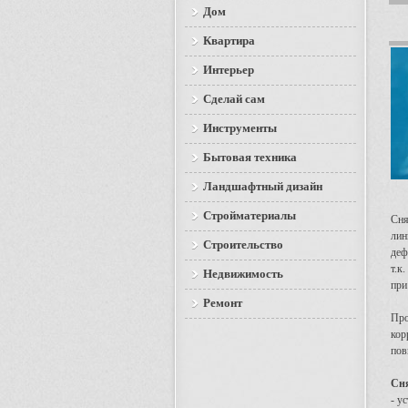
Дом
Квартира
Интерьер
Сделай сам
Инструменты
Бытовая техника
Ландшафтный дизайн
Стройматериалы
Сня
лин
Строительство
деф
т.к
Недвижимость
при
Ремонт
Про
кор
пов
Сня
- у