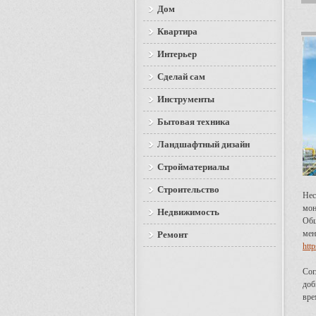
Дом
Квартира
Интерьер
Сделай сам
Инструменты
Бытовая техника
Ландшафтный дизайн
Стройматериалы
Строительство
Нес
мон
Недвижимость
Общ
мен
Ремонт
htt
Сог
доб
вре