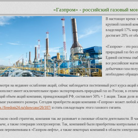
«Газпром» - российский газовый мо
В настоящее время «
крупной газовой ком
владелицей 17% миро
достигает 20% от об
«Газпром» - это рос
природный газ без е
Единой системы снаб
все российские маги
добытчики газа полу
необходимо обращен
мотря на недавнее ослабление акций, сейчас наблюдается постепенный рост курса акций 
ополист имеет исключительное право экспортировать природный газ из России, в отлич
ий объем акций компании, принадлежащий РФ, составляет 50% + 1 акция. Такая доля я
ьше указанного размера. Сегодня приобрести акции компании «Газпром» может любой 
ps://freedom24.ru/showcase/26/107/
и стать совладельцем этого газового гиганта.
ласно своей стратегии, компания так же развивает и смежные области деятельности. В ч
ыче, а также генерации электроэнергии. Так, компанией были приобретены контрольные 
мя переименована в «Газпром-нефть», а также некоторых компаний в области электроэне