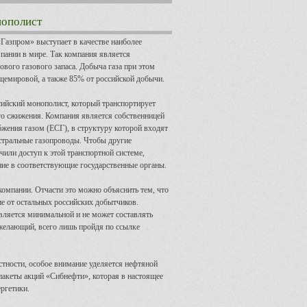
нополист
Газпром» выступает в качестве наиболее
пании в мире. Так компания является
вого газового запаса. Добыча газа при этом
щемировой, а также 85% от российской добычи.
сийский монополист, который транспортирует
го сжижения. Компания является собственницей
жения газом (ЕСГ), в структуру которой входят
стральные газопроводы. Чтобы другие
чили доступ к этой транспортной системе,
ие в соответствующие государственные органы.
компании. Отчасти это можно объяснить тем, что
ие от остальных российских добытчиков.
вляется минимальной и не может составлять
желающий, всего лишь пройдя по ссылке
астности, особое внимание уделяется нефтяной
пакеты акций «Сибнефти», которая в настоящее
ргетики.