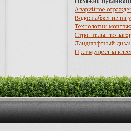
Похожие публикац
Аварийное огражде
Водоснабжение на у
Технологии монтажа
Строительство заго
Ландшафтный дизай
Преимущества клее